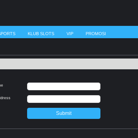
SPORTS
KLUB SLOTS
VIP
PROMOSI
me
ddress
Submit